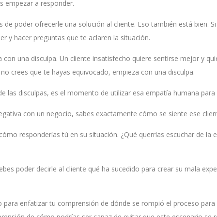
es empezar a responder.
de poder ofrecerle una solución al cliente. Eso también está bien. Si
r y hacer preguntas que te aclaren la situación.
con una disculpa. Un cliente insatisfecho quiere sentirse mejor y quie
si no crees que te hayas equivocado, empieza con una disculpa.
e las disculpas, es el momento de utilizar esa empatía humana para re
egativa con un negocio, sabes exactamente cómo se siente ese cliente
n cómo responderías tú en su situación. ¿Qué querrías escuchar de la 
bes poder decirle al cliente qué ha sucedido para crear su mala exper
o para enfatizar tu comprensión de dónde se rompió el proceso para e
nsión de cómo podrías ser capaz de evitar que este escenario se rep