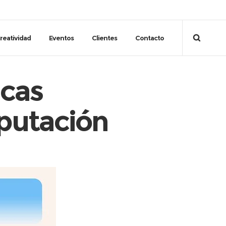
reatividad
Eventos
Clientes
Contacto
icas
eputación