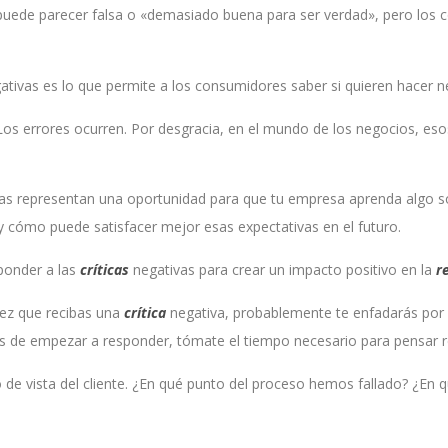
puede parecer falsa o «demasiado buena para ser verdad», pero los
tivas es lo que permite a los consumidores saber si quieren hacer n
Los errores ocurren. Por desgracia, en el mundo de los negocios, eso
as representan una oportunidad para que tu empresa aprenda algo s
 y cómo puede satisfacer mejor esas expectativas en el futuro.
ponder a las
críticas
negativas para crear un impacto positivo en la
r
vez que recibas una
crítica
negativa, probablemente te enfadarás por e
 de empezar a responder, tómate el tiempo necesario para pensar rea
o de vista del cliente. ¿En qué punto del proceso hemos fallado? ¿E