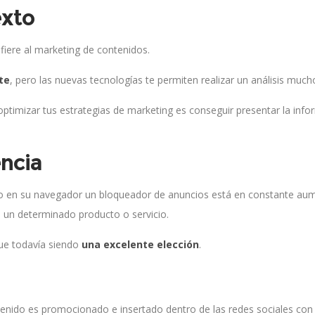
exto
efiere al marketing de contenidos.
te
, pero las nuevas tecnologías te permiten realizar un análisis muc
timizar tus estrategias de marketing es conseguir presentar la inf
encia
o en su navegador un bloqueador de anuncios está en constante aumen
 un determinado producto o servicio.
igue todavía siendo
una excelente elección
.
tenido es promocionado e insertado dentro de las redes sociales con 