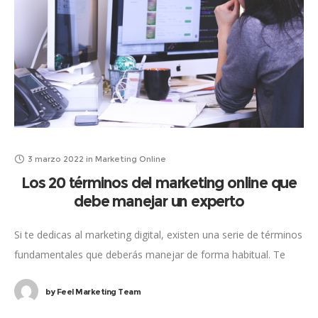
3 marzo 2022
in
Marketing Online
Los 20 términos del marketing online que
debe manejar un experto
Si te dedicas al marketing digital, existen una serie de términos
fundamentales que deberás manejar de forma habitual. Te
servirán tanto para poder desempeñar tu labor de la manera
by
Feel Marketing Team
más fluida posible