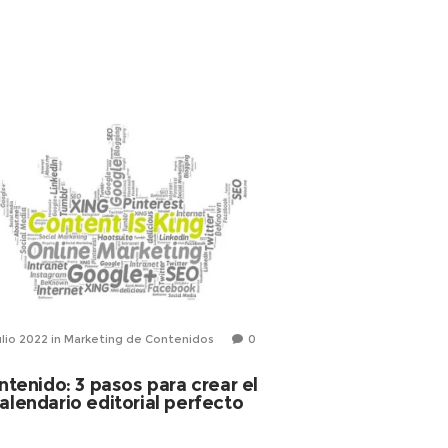
ulio 2022
in
Marketing de Contenidos
0
19 julio 2022
in
Comuni
Facebook: El
ntenido: 3 pasos para crear el
orientación de
alendario editorial perfecto