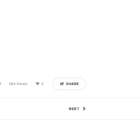
3
584 Views
0
SHARE
NEXT