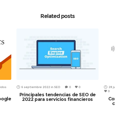
Related posts
idos
6 septiembre 2022
in
SEO
0
0
28 j
0
Principales tendencias de SEO de
oogle
Co
2022 para servicios financieros
c